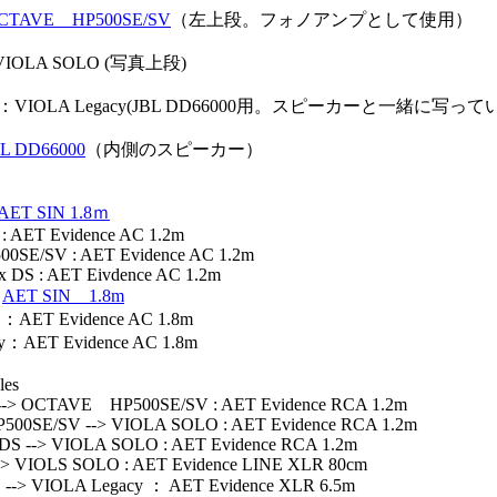
CTAVE HP500SE/SV
（左上段。フォノアンプとして使用）
r : VIOLA SOLO (写真上段)
ifier ：VIOLA Legacy(JBL DD66000用。スピーカーと一緒に写っ
BL DD66000
（内側のスピーカー）
AET SIN 1.8ｍ
AET Evidence AC 1.2m
E/SV : AET Evidence AC 1.2m
S : AET Eivdence AC 1.2m
：
AET SIN 1.8m
ET Evidence AC 1.8m
：AET Evidence AC 1.8m
les
> OCTAVE HP500SE/SV : AET Evidence RCA 1.2m
SE/SV --> VIOLA SOLO : AET Evidence RCA 1.2m
S --> VIOLA SOLO : AET Evidence RCA 1.2m
 VIOLS SOLO : AET Evidence LINE XLR 80cm
> VIOLA Legacy ： AET Evidence XLR 6.5m