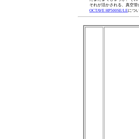
それが活かされる、真空管
OCTAVE HP500SE/LE
につい