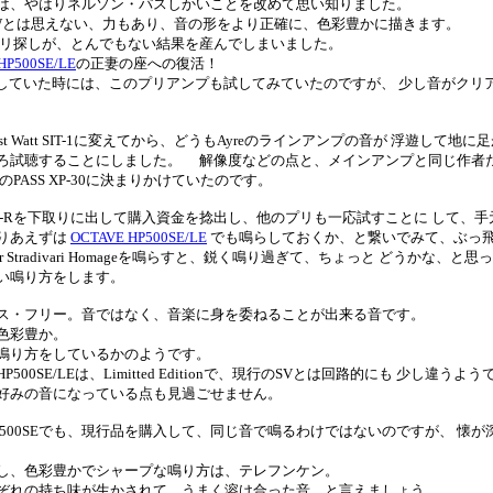
は、やはりネルソン・パスしかいことを改めて思い知りました。
Wとは思えない、力もあり、音の形をより正確に、色彩豊かに描きます。
うプリ探しが、とんでもない結果を産んでしまいました。
HP500SE/LE
の正妻の座への復活！
用していた時には、このプリアンプも試してみていたのですが、 少し音がクリ
t Watt SIT-1に変えてから、どうもAyreのラインアンプの音が 浮遊して
ろ試聴することにしました。 解像度などの点と、メインアンプと同じ作者
PASS XP-30に決まりかけていたのです。
X-Rを下取りに出して購入資金を捻出し、他のプリも一応試すことに して、
りあえずは
OCTAVE HP500SE/LE
でも鳴らしておくか、と繋いでみて、ぶっ
Faber Stradivari Homageを鳴らすと、鋭く鳴り過ぎて、ちょっと どうか
い鳴り方をします。
ス・フリー。音ではなく、音楽に身を委ねることが出来る音です。
色彩豊か。
鳴り方をしているかのようです。
500SE/LEは、Limitted Editionで、現行のSVとは回路的にも 少し違
好みの音になっている点も見過ごせません。
HP500SEでも、現行品を購入して、同じ音で鳴るわけではないのですが、 懐
し、色彩豊かでシャープな鳴り方は、テレフンケン。
れの持ち味が生かされて、うまく溶け合った音、と言えましょう。