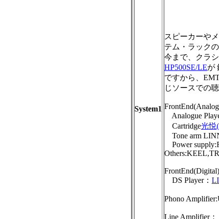
スピーカーやメ
テム・ラックの
今まで、クラシ
HP500SE/LE
が
ですから、EMT92
じソースでの聴
FrontEnd(Analog
System1
Analogue Play
Cartridge
光悦(K
Tone arm LIN
Power supply
Others:KEEL,T
FrontEnd(Digital)
DS Player：
L
Phono Amplifier
Line Amplifier：