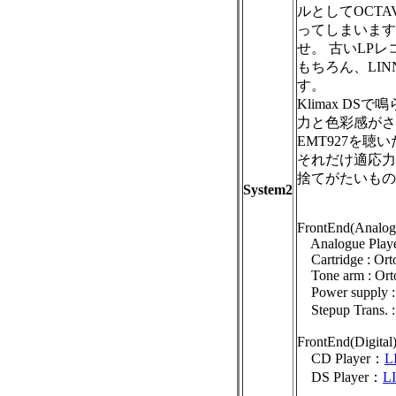
ルとしてOCT
ってしまいます
せ。 古いLP
もちろん、LIN
す。
Klimax DSで
力と色彩感がさ
EMT927を聴
それだけ適応力
捨てがたいもの
System2
FrontEnd(Analog
Analogue Playe
Cartridge : Or
Tone arm : Ort
Power supply 
Stepup Trans. 
FrontEnd(Digital)
CD Player：
L
DS Player：
L