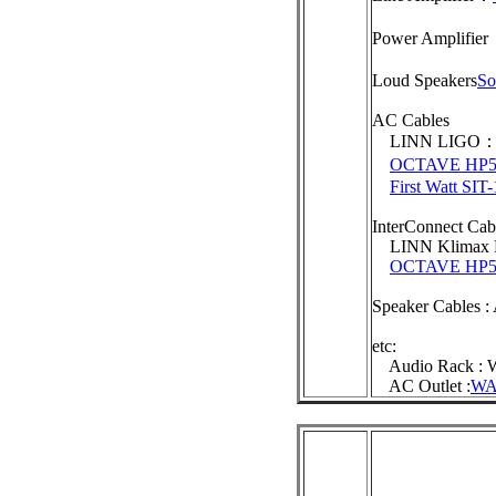
Power Amplifie
Loud Speakers
So
AC Cables
LINN LIGO
OCTAVE HP5
First Watt SIT-
InterConnect Cab
LINN Klimax 
OCTAVE HP5
Speaker Cables 
etc:
Audio Rack : 
AC Outlet :
WA