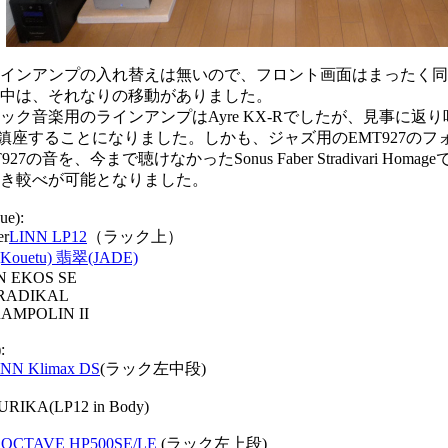
インアンプの入れ替えは無いので、フロント画面はまったく同
中は、それなりの移動がありました。
ック音楽用のラインアンプはAyre KX-Rでしたが、見事に返
 鎮座することになりました。しかも、ジャズ用のEMT927の
7の音を、今まで聴けなかったSonus Faber Stradivari Hom
き較べが可能となりました。
ue):
er
LINN LP12
（ラック上）
ouetu) 翡翠(JADE)
N EKOS SE
:RADIKAL
RAMPOLIN II
:
INN Klimax DS
(ラック左中段)
:URIKA(LP12 in Body)
OCTAVE HP500SE/LE
(ラック左上段)