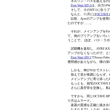
ネルソン・パスを超えるの
First Watt SIT-1
は、出力10
そして、そのSIT-1に合
なんと、11月には
OCTAVE 
以前、Ayreのアンプを使
たのですが……。
それが、メインアンプをFirs
て、他のプリアンプをいろい
うことで、 ほぼ、パス・ラボの
試聴機を返却し、AYRE K
アンプがなくなったので、と
First Watt SIT-1
でSonus 
透明感がありながら、懐の深
しかも、伸びやかでストレ
加えて音が単調にならず、
メインアンプに寄り添った
もっとも、拙宅のOCTAVE HP
さらに真空管を交換し、私
ですから、同じOCTAVE 
り方はムラード。
楽器の質感を正確に描き出
たまたまでしょうが、それぞ