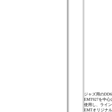
ジャズ用のDD
EMT927を
使用し、ライン部
EMTオリジナ