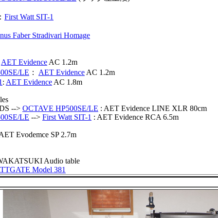
r：
First Watt SIT-1
nus Faber Stradivari Homage
：
AET Evidence
AC 1.2m
00SE/LE
：
AET Evidence
AC 1.2m
1
:
AET Evidence
AC 1.8m
les
DS -->
OCTAVE HP500SE/LE
: AET Evidence LINE XLR 80cm
00SE/LE
-->
First Watt SIT-1
: AET Evidence RCA 6.5m
: AET Evodemce SP 2.7m
WAKATSUKI Audio table
TTGATE Model 381