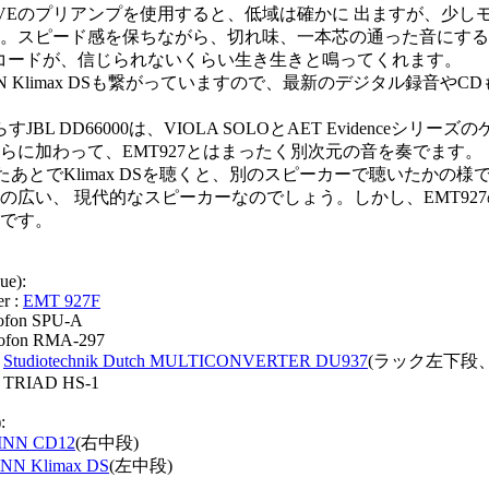
AVEのプリアンプを使用すると、低域は確かに 出ますが、少し
。スピード感を保ちながら、切れ味、一本芯の通った音にする
レコードが、信じられないくらい生き生きと鳴ってくれます。
N Klimax DSも繋がっていますので、最新のデジタル録音や
鳴らすJBL DD66000は、VIOLA SOLOとAET Evidenceシ
らに加わって、EMT927とはまったく別次元の音を奏でます。
いたあとでKlimax DSを聴くと、別のスピーカーで聴いたかの様です。
の広い、 現代的なスピーカーなのでしょう。しかし、EMT92
です。
ue):
r :
EMT 927F
tofon SPU-A
ofon RMA-297
:
Studiotechnik Dutch MULTICONVERTER DU937
(ラック左下段
: TRIAD HS-1
:
INN CD12
(右中段)
INN Klimax DS
(左中段)