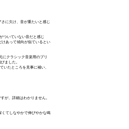
アさに欠け、音が重たいと感じ
地に足がついていない音だと感じ
だけあって傾向が似ているとい
手元にクラシック音楽用のプリ
飛びました。
な、と思っていたところを見事に補い、
うようですが、詳細はわかりません。
が深くてしなやかで伸びやかな鳴