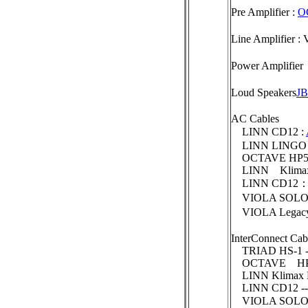
Pre Amplifier :
O
Line Amplifie
Power Ampl
Loud Speakers
J
AC Cables
LINN CD12 :
LINN LINGO : 
OCTAVE HP500S
LINN Klimax D
LINN CD12
VIOLA SOLO：A
VIOLA Legacy
InterConnect Cab
TRIAD HS-1 --
OCTAVE HP500
LINN Klimax D
LINN CD12 -->
VIOLA SOLO --